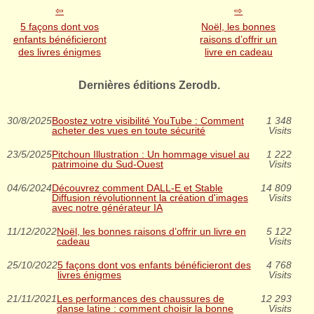
5 façons dont vos
Noël, les bonnes
enfants bénéficieront
raisons d’offrir un
des livres énigmes
livre en cadeau
Dernières éditions Zerodb.
30/8/2025
Boostez votre visibilité YouTube : Comment
1 348
acheter des vues en toute sécurité
Visits
23/5/2025
Pitchoun Illustration : Un hommage visuel au
1 222
patrimoine du Sud-Ouest
Visits
04/6/2024
Découvrez comment DALL-E et Stable
14 809
Diffusion révolutionnent la création d'images
Visits
avec notre générateur IA
11/12/2022
Noël, les bonnes raisons d’offrir un livre en
5 122
cadeau
Visits
25/10/2022
5 façons dont vos enfants bénéficieront des
4 768
livres énigmes
Visits
21/11/2021
Les performances des chaussures de
12 293
danse latine : comment choisir la bonne
Visits